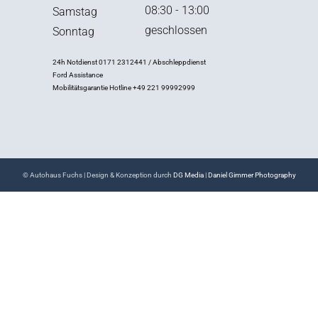
08:30 - 13:00
Samstag
geschlossen
Sonntag
24h Notdienst 0171 2312441 / Abschleppdienst
Ford Assistance
Mobilitätsgarantie Hotline +49 221 99992999
© Autohaus Fuchs | Design & Konzeption durch
DG Media
|
Daniel Gimmer Photography