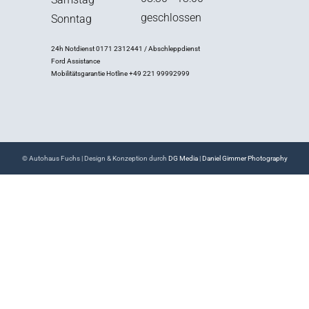
geschlossen
Sonntag
24h Notdienst 0171 2312441 / Abschleppdienst
Ford Assistance
Mobilitätsgarantie Hotline +49 221 99992999
© Autohaus Fuchs | Design & Konzeption durch
DG Media
|
Daniel Gimmer Photography