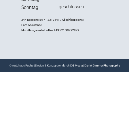
geschlossen
Sonntag
24h Notdienst 0171 2312441 / Abschleppdienst
Ford Assistance
Mobilitätsgarantie Hotline +49 221 99992999
© Autohaus Fuchs | Design & Konzeption durch
DG Media
|
Daniel Gimmer Photography